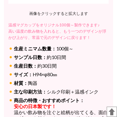
画像をクリックすると拡大します
温感マグカップをオリジナル100個～製作できます♪
高い温度の飲み物を入れると、もう一つのデザインが浮
かび上がり、常温で元のデザインに戻ります！
生産ミニマム数量：
100個～
サンプル日数：
約10日間
生産日数：
約30日間
サイズ：
H94×φ80㎜
材質：
陶器
主な印刷方法：
シルク印刷＋温感インク
商品の特徴・おすすめポイント：
安心の日本製です！
温かい飲み物を注ぐと絵柄が出てくる、面白