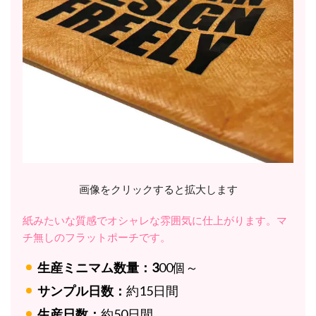
画像をクリックすると拡大します
紙みたいな質感でオシャレな雰囲気に仕上がります。マ
チ無しのフラットポーチです。
生産ミニマム数量：3
00個～
サンプル日数：
約15日間
生産日数：
約50日間